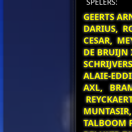
SPELERS:
GEERTS AR
DARIUS, R
CESAR, ME
DE BRUIJN
SCHRIJVERS
ALAIE-EDD
AXL, BRAM
REYCKAERT
MUNTASIR,
TALBOOM R