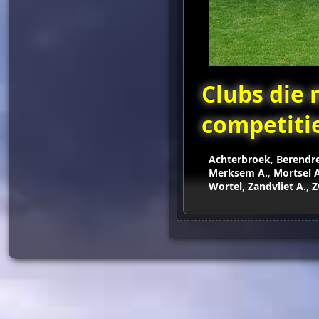
Clubs die
competiti
Achterbroek
,
Berendr
Merksem A.
,
Mortsel A
Wortel
,
Zandvliet A.
,
Z