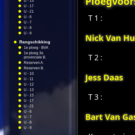
Ploegvoors
U - 15
U - 17
U - 21
T 1 :
U - 6
U - 7
U - 8
U - 9
Nick Van Hu
Rangschikking
1e ploeg - BVA
1e ploeg 3e
T 2 :
provinciale B.
Reserven A.
Reserven B.
U - 10
Jess Daas
U - 11
U - 12
U - 13
T 3 :
U - 15
U - 17
U - 21
U - 6
Bart Van Ga
U - 7
U - 8
U - 9