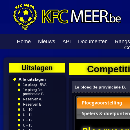
Home
Nieuws
API
Documenten
Rangs
Co
Uitslagen
Competiti
Alle uitslagen
1e ploeg - BVA
1e ploeg 3e provinciale B.
1e ploeg 3e
provinciale B.
Reserven A.
Ploegvoorstelling
Reserven B.
U - 10
Spelers & doelpunten
U - 11
U - 12
U - 13