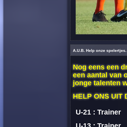
A.U.B. Help onze spelertjes.
N
og eens een d
een aantal van 
jonge talenten 
HELP ONS UIT 
U-21 : Trainer
U-13 : Trainer