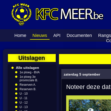
Home
Nieuws
API
Documenten
Rangs
Co
Uitslagen
Alle uitslagen
1e ploeg - BVA
zaterdag 5 september
1e ploeg 3e
provinciale B.
Reserven A.
Noteer deze dat
Reserven B.
U - 10
U - 11
U - 12
U - 13