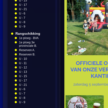
U - 15
U - 17
U - 21
U - 6
U - 7
U - 8
U - 9
Rangschikking
1e ploeg - BVA
1e ploeg 3e
provinciale B.
Reserven A.
Reserven B.
U - 10
U - 11
U - 12
U - 13
U - 15
U - 17
U - 21
U - 6
U - 7
U - 8
U - 9