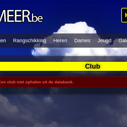
ten
Rangschikking
Heren
Dames
Jeugd
Gale
Club
Kon club niet ophalen uit de databank.