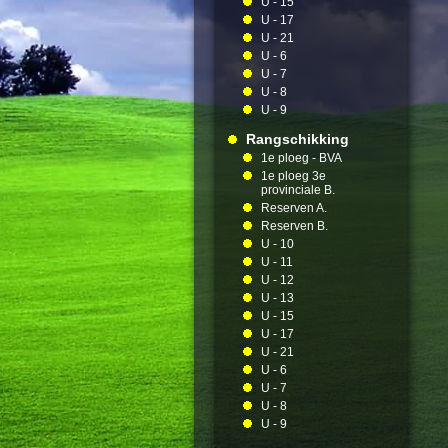
U - 15
U - 17
U - 21
U - 6
U - 7
U - 8
U - 9
Rangschikking
1e ploeg - BVA
1e ploeg 3e
provinciale B.
Reserven A.
Reserven B.
U - 10
U - 11
U - 12
U - 13
U - 15
U - 17
U - 21
U - 6
U - 7
U - 8
U - 9