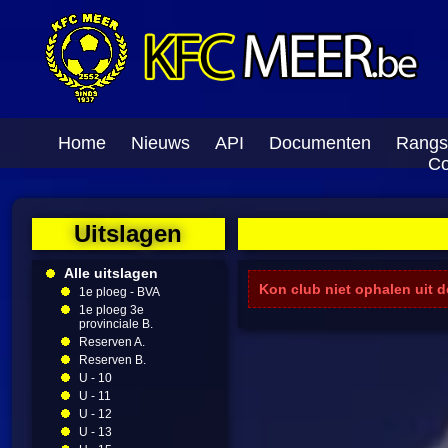
Home
Nieuws
API
Documenten
Rangs
Co
Uitslagen
Alle uitslagen
Kon club niet ophalen uit 
1e ploeg - BVA
1e ploeg 3e
provinciale B.
Reserven A.
Reserven B.
U - 10
U - 11
U - 12
U - 13