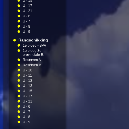
U - 15
U - 17
U - 21
U - 6
U - 7
U - 8
U - 9
Rangschikking
1e ploeg - BVA
1e ploeg 3e
provinciale B.
Reserven A.
Reserven B.
U - 10
U - 11
U - 12
U - 13
U - 15
U - 17
U - 21
U - 6
U - 7
U - 8
U - 9